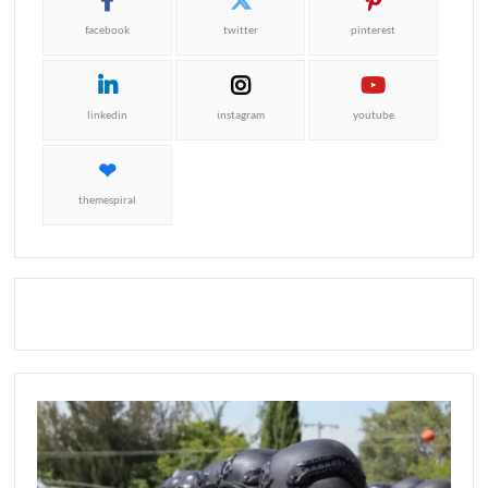
facebook
twitter
pinterest
linkedin
instagram
youtube
themespiral