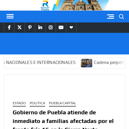
Saltar
al
Buscar
contenido
facebook
twitter
pinterest
linkedin
instagram
youtube
themespiral
REGIONALES
PUEBLA
CIONALES E INTERNACIONALES
Cadena perpetua para “
ESTADO
POLITICA
PUEBLA CAPITAL
Gobierno de Puebla atiende de
inmediato a familias afectadas por el