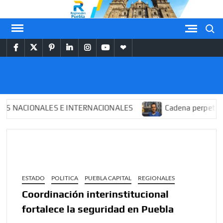
Saltar
al
Buscar
contenido
facebook
twitter
pinterest
linkedin
instagram
youtube
themespiral
REGIONALES
PUEBLA
CIONALES E INTERNACIONALES
Cadena perpetua para 
ESTADO
POLITICA
PUEBLA CAPITAL
REGIONALES
Coordinación interinstitucional
fortalece la seguridad en Puebla