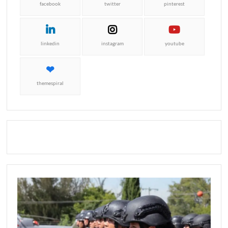
facebook
twitter
pinterest
linkedin
instagram
youtube
themespiral