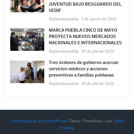
JUVENTUD BAJO RESGUARDO DEL
SEDIF
Regionalespuebla
3 de agosto de 2026
MARCA PUEBLA CINCO DE MAYO
PROYECTA NUEVOS MERCADOS
NACIONALES E INTERNACIONALES
Regionalespuebla
30 de julio de 2026
Tres órdenes de gobierno acercan
servicios médicos y acciones
preventivas a familias poblanas
Regionalespuebla
30 de julio de 2026
Funciona gracias a WordPress
|
Tema: TimesNews
|
por
Tema
Freesia
.