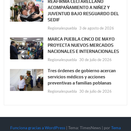
REAFIRMA CECI ARELLANO
ACOMPAÑAMIENTO A NIÑEZ Y
JUVENTUD BAJO RESGUARDO DEL
SEDIF
Regionalespuebla
3 de agosto de 2026
MARCA PUEBLA CINCO DE MAYO
PROYECTA NUEVOS MERCADOS
NACIONALES E INTERNACIONALES
Regionalespuebla
30 de julio de 2026
Tres órdenes de gobierno acercan
servicios médicos y acciones
preventivas a familias poblanas
Regionalespuebla
30 de julio de 2026
Funciona gracias a WordPress
|
Tema: TimesNews
|
por
Tema