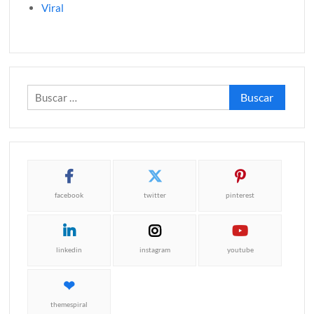
Viral
Buscar:
facebook
twitter
pinterest
linkedin
instagram
youtube
themespiral