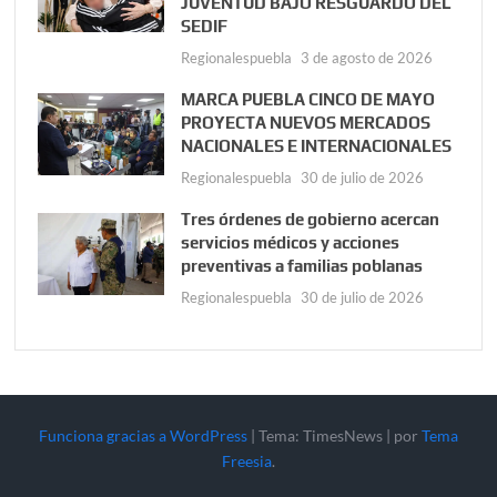
JUVENTUD BAJO RESGUARDO DEL
SEDIF
Regionalespuebla
3 de agosto de 2026
MARCA PUEBLA CINCO DE MAYO
PROYECTA NUEVOS MERCADOS
NACIONALES E INTERNACIONALES
Regionalespuebla
30 de julio de 2026
Tres órdenes de gobierno acercan
servicios médicos y acciones
preventivas a familias poblanas
Regionalespuebla
30 de julio de 2026
Funciona gracias a WordPress
|
Tema: TimesNews
|
por
Tema
Freesia
.