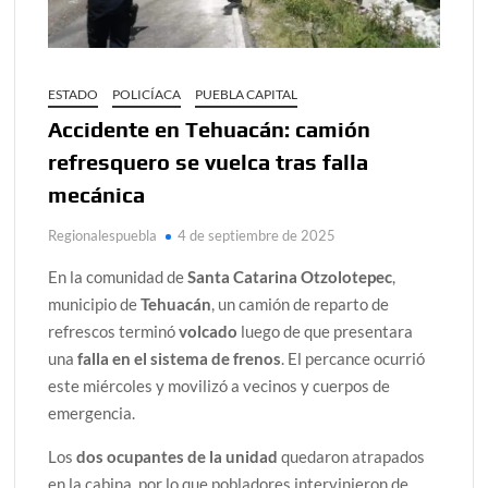
ESTADO
POLICÍACA
PUEBLA CAPITAL
Accidente en Tehuacán: camión
refresquero se vuelca tras falla
mecánica
Regionalespuebla
4 de septiembre de 2025
En la comunidad de
Santa Catarina Otzolotepec
,
municipio de
Tehuacán
, un camión de reparto de
refrescos terminó
volcado
luego de que presentara
una
falla en el sistema de frenos
. El percance ocurrió
este miércoles y movilizó a vecinos y cuerpos de
emergencia.
Los
dos ocupantes de la unidad
quedaron atrapados
en la cabina, por lo que pobladores intervinieron de