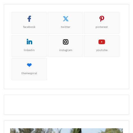
facebook
twitter
pinterest
linkedin
instagram
youtube
themespiral