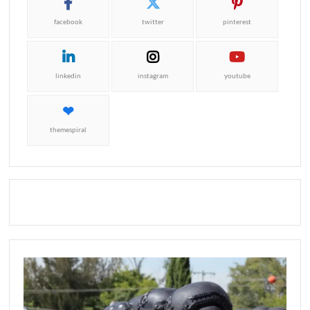
facebook
twitter
pinterest
linkedin
instagram
youtube
themespiral