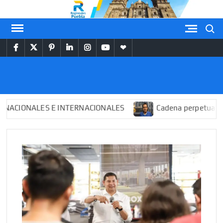
Saltar
al
Buscar
contenido
facebook
twitter
pinterest
linkedin
instagram
youtube
themespiral
REGIONALES
PUEBLA
NALES E INTERNACIONALES
Cadena perpetua para “El 