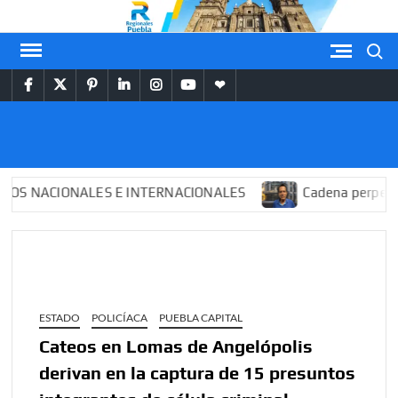
Saltar
al
Buscar
contenido
facebook
twitter
pinterest
linkedin
instagram
youtube
themespiral
REGIONALES
PUEBLA
NACIONALES E INTERNACIONALES
Cadena perpetua para
ESTADO
POLICÍACA
PUEBLA CAPITAL
Cateos en Lomas de Angelópolis
derivan en la captura de 15 presuntos