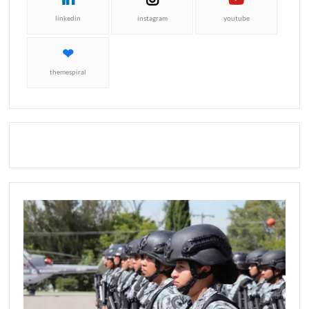
linkedin
instagram
youtube
themespiral