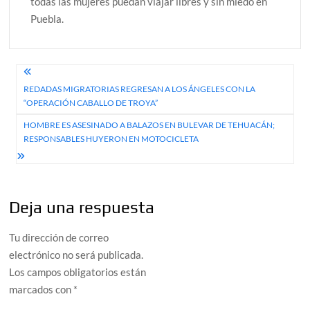
todas las mujeres puedan viajar libres y sin miedo en
Puebla.
Navegación
REDADAS MIGRATORIAS REGRESAN A LOS ÁNGELES CON LA
de
“OPERACIÓN CABALLO DE TROYA”
entradas
HOMBRE ES ASESINADO A BALAZOS EN BULEVAR DE TEHUACÁN;
RESPONSABLES HUYERON EN MOTOCICLETA
Deja una respuesta
Tu dirección de correo
electrónico no será publicada.
Los campos obligatorios están
marcados con
*