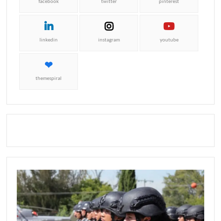
facebook
twitter
pinterest
linkedin
instagram
youtube
themespiral