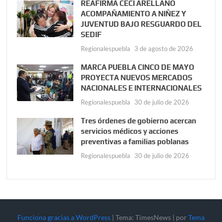
REAFIRMA CECI ARELLANO
ACOMPAÑAMIENTO A NIÑEZ Y
JUVENTUD BAJO RESGUARDO DEL
SEDIF
Regionalespuebla
3 de agosto de 2026
MARCA PUEBLA CINCO DE MAYO
PROYECTA NUEVOS MERCADOS
NACIONALES E INTERNACIONALES
Regionalespuebla
30 de julio de 2026
Tres órdenes de gobierno acercan
servicios médicos y acciones
preventivas a familias poblanas
Regionalespuebla
30 de julio de 2026
Funciona gracias a WordPress
|
Tema: TimesNews
|
por
Tema