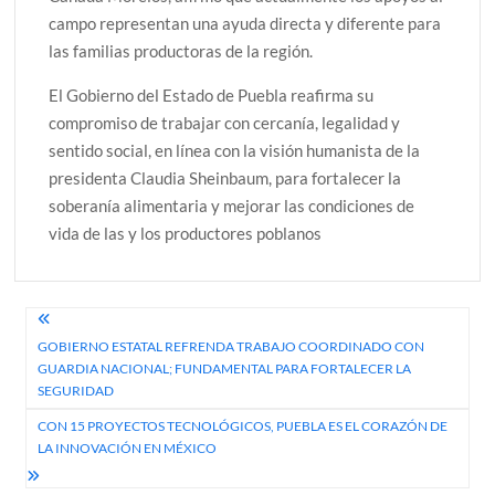
campo representan una ayuda directa y diferente para
las familias productoras de la región.
El Gobierno del Estado de Puebla reafirma su
compromiso de trabajar con cercanía, legalidad y
sentido social, en línea con la visión humanista de la
presidenta Claudia Sheinbaum, para fortalecer la
soberanía alimentaria y mejorar las condiciones de
vida de las y los productores poblanos
Navegación
GOBIERNO ESTATAL REFRENDA TRABAJO COORDINADO CON
de
GUARDIA NACIONAL; FUNDAMENTAL PARA FORTALECER LA
entradas
SEGURIDAD
CON 15 PROYECTOS TECNOLÓGICOS, PUEBLA ES EL CORAZÓN DE
LA INNOVACIÓN EN MÉXICO