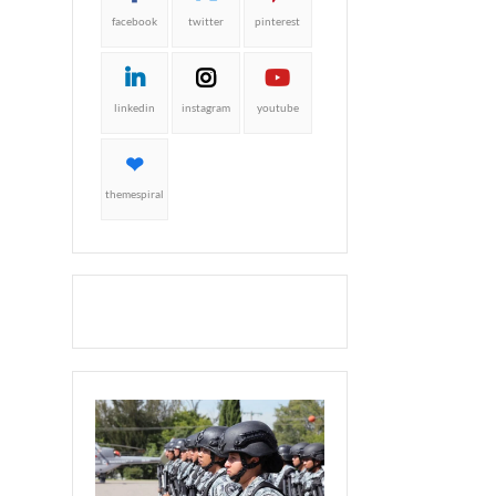
facebook
twitter
pinterest
linkedin
instagram
youtube
themespiral