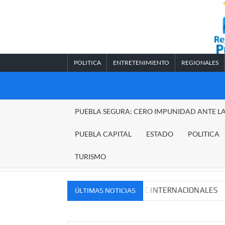
Saltar
al
contenido
POLITICA
ENTRETENIMIENTO
REGIONALES
REGIONALES
PUEBLA SEGURA: CERO IMPUNIDAD ANTE L
PUEBLA
PUEBLA CAPITAL
ESTADO
POLITICA
TURISMO
EVOS MERCADOS NACIONALES E INTERNACIONALES
Ca
ÚLTIMAS NOTICIAS