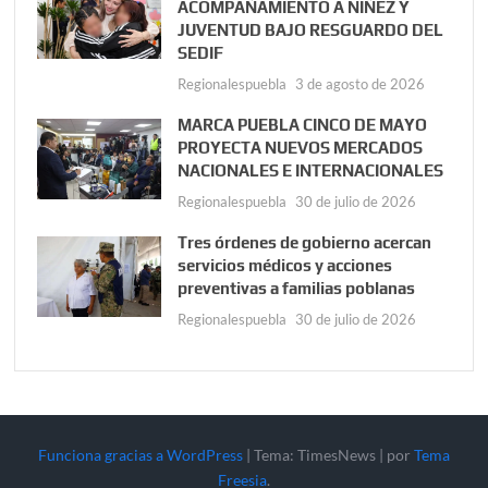
ACOMPAÑAMIENTO A NIÑEZ Y
JUVENTUD BAJO RESGUARDO DEL
SEDIF
Regionalespuebla
3 de agosto de 2026
MARCA PUEBLA CINCO DE MAYO
PROYECTA NUEVOS MERCADOS
NACIONALES E INTERNACIONALES
Regionalespuebla
30 de julio de 2026
Tres órdenes de gobierno acercan
servicios médicos y acciones
preventivas a familias poblanas
Regionalespuebla
30 de julio de 2026
Funciona gracias a WordPress
|
Tema: TimesNews
|
por
Tema
Freesia
.