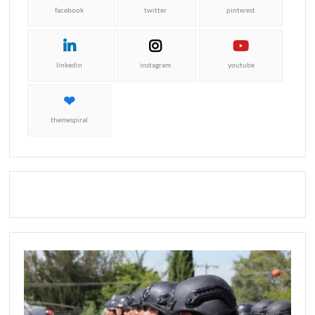
facebook
twitter
pinterest
linkedin
instagram
youtube
themespiral