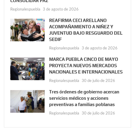
CONSOLIDAR PAZ
Regionalespuebla
3 de agosto de 2026
REAFIRMA CECI ARELLANO
ACOMPAÑAMIENTO A NIÑEZ Y
JUVENTUD BAJO RESGUARDO DEL
SEDIF
Regionalespuebla
3 de agosto de 2026
MARCA PUEBLA CINCO DE MAYO
PROYECTA NUEVOS MERCADOS
NACIONALES E INTERNACIONALES
Regionalespuebla
30 de julio de 2026
Tres órdenes de gobierno acercan
servicios médicos y acciones
preventivas a familias poblanas
Regionalespuebla
30 de julio de 2026