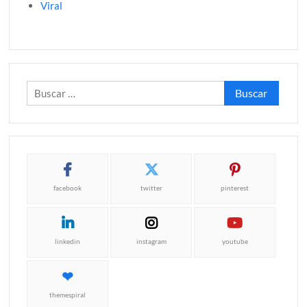
Viral
Buscar:
facebook
twitter
pinterest
linkedin
instagram
youtube
themespiral