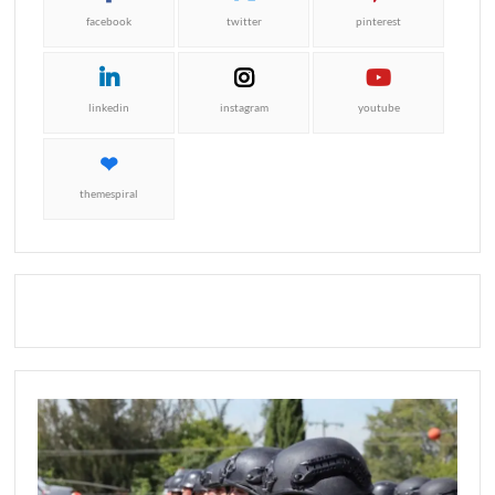
facebook
twitter
pinterest
linkedin
instagram
youtube
themespiral