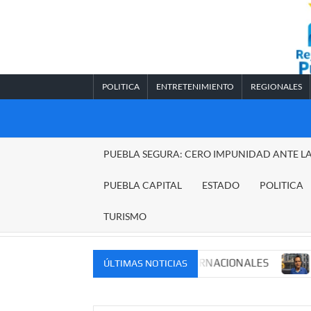
Saltar
al
contenido
POLITICA
ENTRETENIMIENTO
REGIONALES
REGIONALES
PUEBLA SEGURA: CERO IMPUNIDAD ANTE L
PUEBLA
PUEBLA CAPITAL
ESTADO
POLITICA
TURISMO
CADOS NACIONALES E INTERNACIONALES
Cadena perpe
ÚLTIMAS NOTICIAS