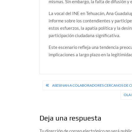
mismas.
Sin embargo, la falta de difusión y 
La vocal del INE en Tehuacán, Ana Guadalup
informe sobre los contendientes y participe
estos esfuerzos, la apatía política y la de
participación ciudadana significativa.
Este escenario refleja una tendencia preoc
implicaciones a largo plazo en la legitimida
Navegación
ASESINAN A COLABORADORES CERCANOS DE C
de
OLA 
entradas
Deja una respuesta
Tu dirección de correo electrónico no será publi