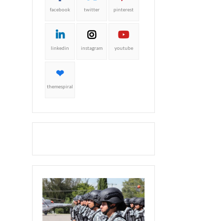
facebook
twitter
pinterest
linkedin
instagram
youtube
themespiral