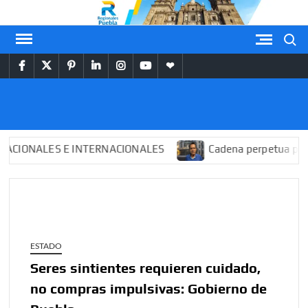
Saltar
al
Buscar
contenido
facebook
twitter
pinterest
linkedin
instagram
youtube
themespiral
REGIONALES
PUEBLA
ONALES E INTERNACIONALES
Cadena perpetua para “El
ESTADO
Seres sintientes requieren cuidado,
no compras impulsivas: Gobierno de