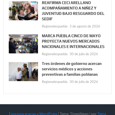
REAFIRMA CECI ARELLANO
ACOMPAÑAMIENTO A NIÑEZ Y
JUVENTUD BAJO RESGUARDO DEL
SEDIF
Regionalespuebla
3 de agosto de 2026
MARCA PUEBLA CINCO DE MAYO
PROYECTA NUEVOS MERCADOS
NACIONALES E INTERNACIONALES
Regionalespuebla
30 de julio de 2026
Tres órdenes de gobierno acercan
servicios médicos y acciones
preventivas a familias poblanas
Regionalespuebla
30 de julio de 2026
Funciona gracias a WordPress
|
Tema: TimesNews
|
por
Tema