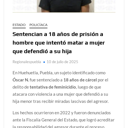
ESTADO
POLICÍACA
Sentencian a 18 años de prisión a
hombre que intentó matar a mujer
que defendió a su hija
Regionalespuebla
10 de julio de 2025
En Huehuetla, Puebla, un sujeto identificado como
Óscar N.
fue sentenciado a
18 años de cárcel
por el
delito de
tentativa de feminicidio
, luego de que
atacara con violencia a una mujer que defendió a su
hija menor tras recibir miradas lascivas del agresor.
Los hechos ocurrieron en 2022 y fueron denunciados
ante la Fiscalía General del Estado, que logró acreditar
la responsabilidad del agresor durante el proceso