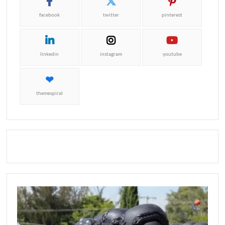
facebook
twitter
pinterest
linkedin
instagram
youtube
themespiral