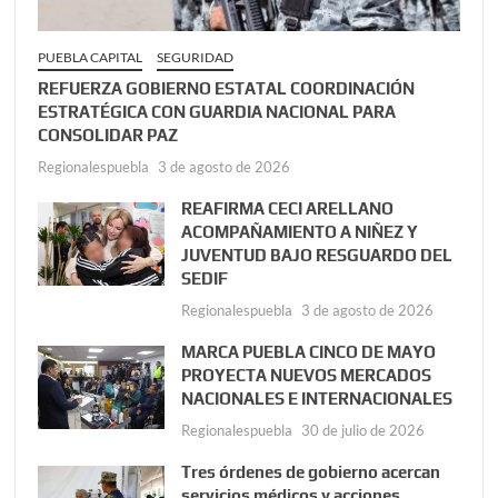
PUEBLA CAPITAL
SEGURIDAD
REFUERZA GOBIERNO ESTATAL COORDINACIÓN
ESTRATÉGICA CON GUARDIA NACIONAL PARA
CONSOLIDAR PAZ
Regionalespuebla
3 de agosto de 2026
REAFIRMA CECI ARELLANO
ACOMPAÑAMIENTO A NIÑEZ Y
JUVENTUD BAJO RESGUARDO DEL
SEDIF
Regionalespuebla
3 de agosto de 2026
MARCA PUEBLA CINCO DE MAYO
PROYECTA NUEVOS MERCADOS
NACIONALES E INTERNACIONALES
Regionalespuebla
30 de julio de 2026
Tres órdenes de gobierno acercan
servicios médicos y acciones