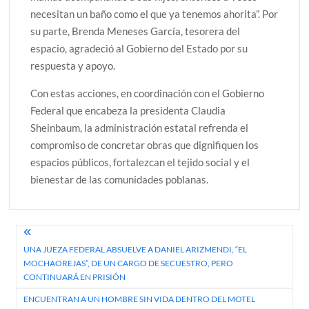
necesitan un baño como el que ya tenemos ahorita”. Por
su parte, Brenda Meneses García, tesorera del
espacio, agradeció al Gobierno del Estado por su
respuesta y apoyo.
Con estas acciones, en coordinación con el Gobierno
Federal que encabeza la presidenta Claudia
Sheinbaum, la administración estatal refrenda el
compromiso de concretar obras que dignifiquen los
espacios públicos, fortalezcan el tejido social y el
bienestar de las comunidades poblanas.
Navegación
UNA JUEZA FEDERAL ABSUELVE A DANIEL ARIZMENDI, “EL
de
MOCHAOREJAS”, DE UN CARGO DE SECUESTRO, PERO
entradas
CONTINUARÁ EN PRISIÓN
ENCUENTRAN A UN HOMBRE SIN VIDA DENTRO DEL MOTEL