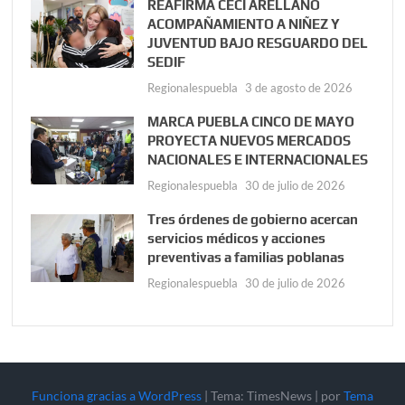
REAFIRMA CECI ARELLANO
ACOMPAÑAMIENTO A NIÑEZ Y
JUVENTUD BAJO RESGUARDO DEL
SEDIF
Regionalespuebla
3 de agosto de 2026
MARCA PUEBLA CINCO DE MAYO
PROYECTA NUEVOS MERCADOS
NACIONALES E INTERNACIONALES
Regionalespuebla
30 de julio de 2026
Tres órdenes de gobierno acercan
servicios médicos y acciones
preventivas a familias poblanas
Regionalespuebla
30 de julio de 2026
Funciona gracias a WordPress
|
Tema: TimesNews
|
por
Tema