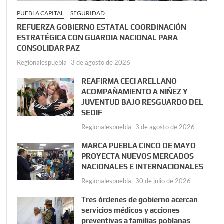
PUEBLA CAPITAL
SEGURIDAD
REFUERZA GOBIERNO ESTATAL COORDINACIÓN
ESTRATÉGICA CON GUARDIA NACIONAL PARA
CONSOLIDAR PAZ
Regionalespuebla
3 de agosto de 2026
REAFIRMA CECI ARELLANO
ACOMPAÑAMIENTO A NIÑEZ Y
JUVENTUD BAJO RESGUARDO DEL
SEDIF
Regionalespuebla
3 de agosto de 2026
MARCA PUEBLA CINCO DE MAYO
PROYECTA NUEVOS MERCADOS
NACIONALES E INTERNACIONALES
Regionalespuebla
30 de julio de 2026
Tres órdenes de gobierno acercan
servicios médicos y acciones
preventivas a familias poblanas