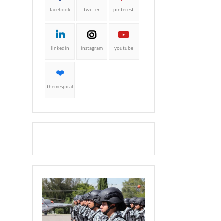
facebook
twitter
pinterest
linkedin
instagram
youtube
themespiral