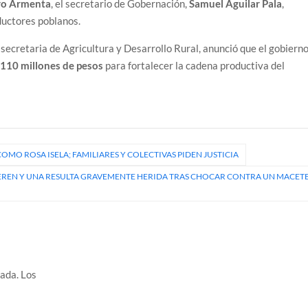
ro Armenta
, el secretario de Gobernación,
Samuel Aguilar Pala
,
ductores poblanos.
, secretaria de Agricultura y Desarrollo Rural, anunció que el gobiern
r
110 millones de pesos
para fortalecer la cadena productiva del
OMO ROSA ISELA; FAMILIARES Y COLECTIVAS PIDEN JUSTICIA
UEREN Y UNA RESULTA GRAVEMENTE HERIDA TRAS CHOCAR CONTRA UN MACET
cada.
Los