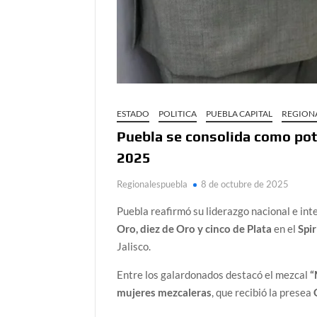
ESTADO
POLITICA
PUEBLA CAPITAL
REGION
Puebla se consolida como pote
2025
Regionalespuebla
8 de octubre de 2025
Puebla reafirmó su liderazgo nacional e int
Oro, diez de Oro y cinco de Plata
en el
Spi
Jalisco.
Entre los galardonados destacó el mezcal
“
mujeres mezcaleras
, que recibió la presea