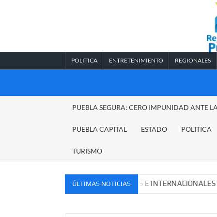
Saltar
al
contenido
POLITICA
ENTRETENIMIENTO
REGIONALES
REGIONALES
PUEBLA SEGURA: CERO IMPUNIDAD ANTE L
PUEBLA
PUEBLA CAPITAL
ESTADO
POLITICA
TURISMO
OS MERCADOS NACIONALES E INTERNACIONALES
Caden
ÚLTIMAS NOTICIAS