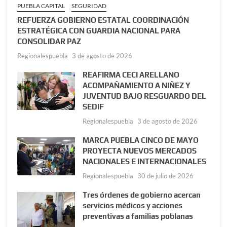
PUEBLA CAPITAL
SEGURIDAD
REFUERZA GOBIERNO ESTATAL COORDINACIÓN
ESTRATÉGICA CON GUARDIA NACIONAL PARA
CONSOLIDAR PAZ
Regionalespuebla
3 de agosto de 2026
REAFIRMA CECI ARELLANO
ACOMPAÑAMIENTO A NIÑEZ Y
JUVENTUD BAJO RESGUARDO DEL
SEDIF
Regionalespuebla
3 de agosto de 2026
MARCA PUEBLA CINCO DE MAYO
PROYECTA NUEVOS MERCADOS
NACIONALES E INTERNACIONALES
Regionalespuebla
30 de julio de 2026
Tres órdenes de gobierno acercan
servicios médicos y acciones
preventivas a familias poblanas