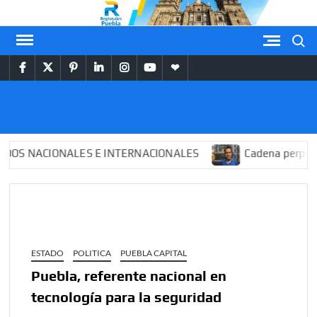
Saltar
al
Buscar
contenido
facebook
twitter
pinterest
linkedin
instagram
youtube
themespiral
REGIONALES
PUEBLA
NACIONALES E INTERNACIONALES
Cadena perpetua par
ESTADO
POLITICA
PUEBLA CAPITAL
Puebla, referente nacional en
tecnología para la seguridad