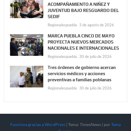
ACOMPAÑAMIENTO A NIÑEZ Y
JUVENTUD BAJO RESGUARDO DEL
SEDIF
Regionalespuebla
3 de agosto de 2026
MARCA PUEBLA CINCO DE MAYO
PROYECTA NUEVOS MERCADOS
NACIONALES E INTERNACIONALES
Regionalespuebla
30 de julio de 2026
Tres órdenes de gobierno acercan
servicios médicos y acciones
preventivas a familias poblanas
Regionalespuebla
30 de julio de 2026
Funciona gracias a WordPress
|
Tema: TimesNews
|
por
Tema