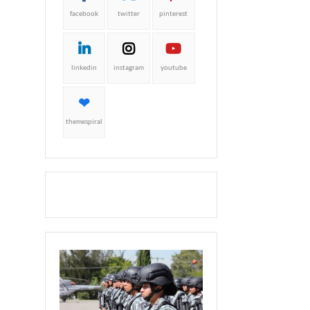
facebook
twitter
pinterest
linkedin
instagram
youtube
themespiral