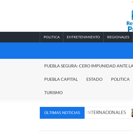
Saltar
al
contenido
POLITICA
ENTRETENIMIENTO
REGIONALES
REGIONALES
PUEBLA SEGURA: CERO IMPUNIDAD ANTE L
PUEBLA
PUEBLA CAPITAL
ESTADO
POLITICA
TURISMO
VOS MERCADOS NACIONALES E INTERNACIONALES
Cade
ÚLTIMAS NOTICIAS