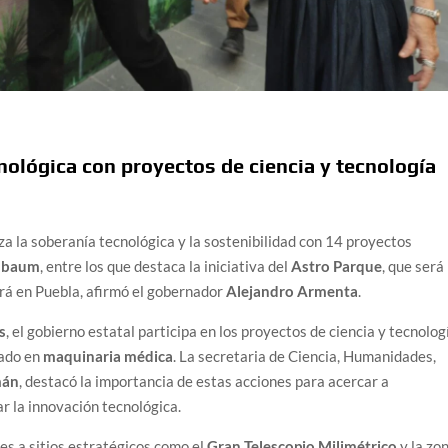
ológica con proyectos de ciencia y tecnología
za la soberanía tecnológica y la sostenibilidad con 14 proyectos
inbaum
, entre los que destaca la iniciativa del
Astro Parque
, que será
ará en Puebla, afirmó el gobernador
Alejandro Armenta
.
s
, el gobierno estatal participa en los proyectos de ciencia y tecnolog
cado en
maquinaria médica
. La secretaria de Ciencia, Humanidades,
mán
, destacó la importancia de estas acciones para acercar a
ar la innovación tecnológica.
es a sitios estratégicos como el
Gran Telescopio Milimétrico
y la zo