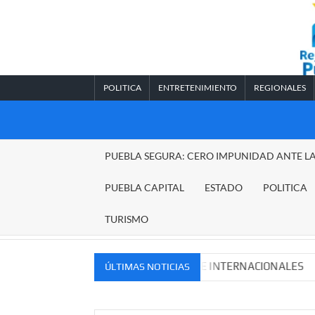
Saltar
al
contenido
POLITICA
ENTRETENIMIENTO
REGIONALES
REGIONALES
PUEBLA SEGURA: CERO IMPUNIDAD ANTE L
PUEBLA
PUEBLA CAPITAL
ESTADO
POLITICA
TURISMO
S MERCADOS NACIONALES E INTERNACIONALES
Cadena
ÚLTIMAS NOTICIAS