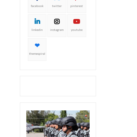
facebook
twitter
pinterest
linkedin
instagram
youtube
themespiral