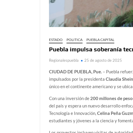
ESTADO
POLITICA
PUEBLA CAPITAL
Puebla impulsa soberanía tecn
Regionalespuebla
25 de agosto de 2025
CIUDAD DE PUEBLA, Pue.
– Puebla refuer
impulsados por la presidenta
Claudia She
único en el continente americano y se ubic
Con una inversión de
200 millones de peso
del país y espera un nuevo desarrollo enfo
Tecnología e Innovación,
Celina Peña Guz
estudiantes y jóvenes a la ciencia y foment
Los proyectos incluyen visitas de autoridad