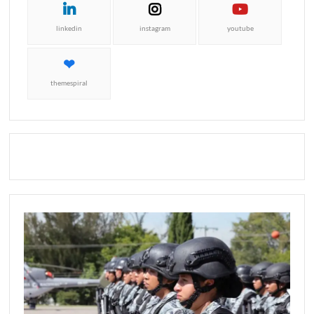
linkedin
instagram
youtube
themespiral