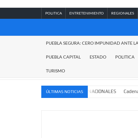
Saltar
al
POLITICA
ENTRETENIMIENTO
REGIONALES
contenido
REGIONALES
PUEBLA SEGURA: CERO IMPUNIDAD ANTE L
PUEBLA
PUEBLA CAPITAL
ESTADO
POLITICA
TURISMO
ERCADOS NACIONALES E INTERNACIONALES
Cadena perpetua 
ÚLTIMAS NOTICIAS