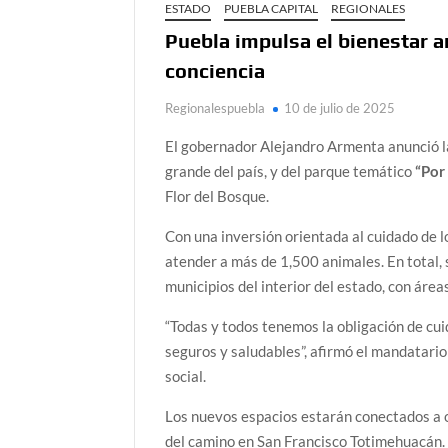
ESTADO
PUEBLA CAPITAL
REGIONALES
Puebla impulsa el bienestar a
conciencia
Regionalespuebla
10 de julio de 2025
El gobernador Alejandro Armenta anunció l
grande del país, y del parque temático
“Por
Flor del Bosque.
Con una inversión orientada al cuidado de l
atender a más de 1,500 animales. En total,
municipios del interior del estado, con área
“Todas y todos tenemos la obligación de cui
seguros y saludables”, afirmó el mandatari
social.
Los nuevos espacios estarán conectados a o
del camino en San Francisco Totimehuacán