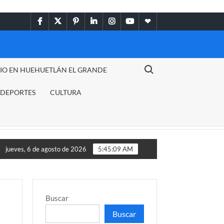
facebook
twitter
pinterest
linkedin
instagram
youtube
themespiral
Buscar:
DIO EN HUEHUETLÁN EL GRANDE
DEPORTES
CULTURA
millones de dólares
Terremoto en Venezuela sorprende al m
jueves, 6 de agosto de 2026
5:45:09 AM
Buscar
Buscar