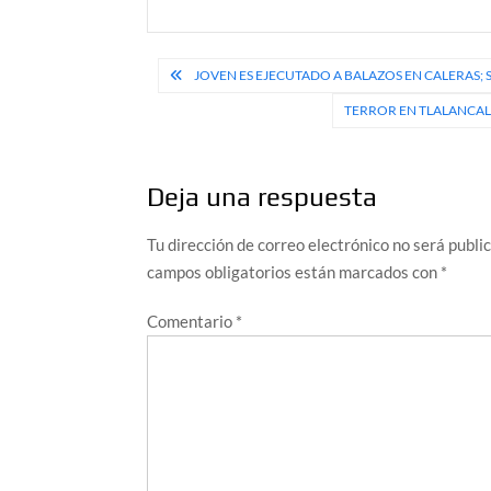
Navegación
JOVEN ES EJECUTADO A BALAZOS EN CALERAS;
de
TERROR EN TLALANCA
entradas
Deja una respuesta
Tu dirección de correo electrónico no será publi
campos obligatorios están marcados con
*
Comentario
*