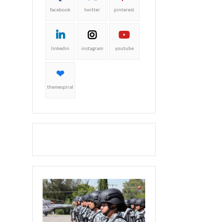
facebook
twitter
pinterest
linkedin
instagram
youtube
themespiral