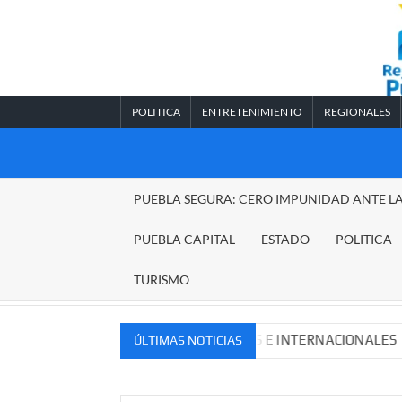
Saltar
al
contenido
POLITICA
ENTRETENIMIENTO
REGIONALES
REGIONALES
PUEBLA SEGURA: CERO IMPUNIDAD ANTE L
PUEBLA
PUEBLA CAPITAL
ESTADO
POLITICA
TURISMO
VOS MERCADOS NACIONALES E INTERNACIONALES
Cade
ÚLTIMAS NOTICIAS