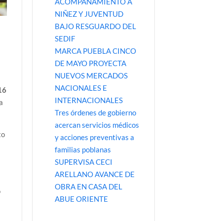
ACOMPAÑAMIENTO A
NIÑEZ Y JUVENTUD
BAJO RESGUARDO DEL
SEDIF
MARCA PUEBLA CINCO
DE MAYO PROYECTA
NUEVOS MERCADOS
NACIONALES E
16
INTERNACIONALES
a
Tres órdenes de gobierno
acercan servicios médicos
to
y acciones preventivas a
familias poblanas
SUPERVISA CECI
ARELLANO AVANCE DE
OBRA EN CASA DEL
o
ABUE ORIENTE