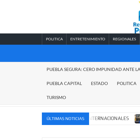
Saltar
al
contenido
POLITICA
ENTRETENIMIENTO
REGIONALES
REGIONALES
PUEBLA SEGURA: CERO IMPUNIDAD ANTE L
PUEBLA
PUEBLA CAPITAL
ESTADO
POLITICA
TURISMO
MERCADOS NACIONALES E INTERNACIONALES
Cadena p
ÚLTIMAS NOTICIAS