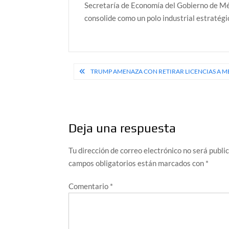
Secretaría de Economía del Gobierno de Méx
consolide como un polo industrial estratégic
Navegación
TRUMP AMENAZA CON RETIRAR LICENCIAS A M
de
entradas
Deja una respuesta
Tu dirección de correo electrónico no será publi
campos obligatorios están marcados con
*
Comentario
*