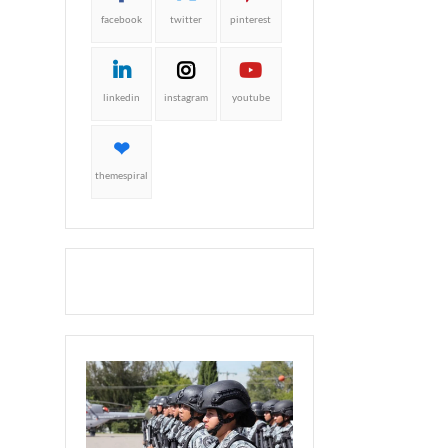
facebook
twitter
pinterest
linkedin
instagram
youtube
themespiral