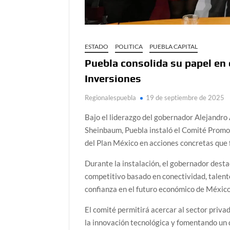
ESTADO
POLITICA
PUEBLA CAPITAL
Puebla consolida su papel en
Inversiones
Regionalespuebla
19 de septiembre de 2025
Bajo el liderazgo del gobernador Alejandro 
Sheinbaum, Puebla instaló el Comité Promot
del Plan México en acciones concretas que f
Durante la instalación, el gobernador desta
competitivo basado en conectividad, talento 
confianza en el futuro económico de México”
El comité permitirá acercar al sector privad
la innovación tecnológica y fomentando un d