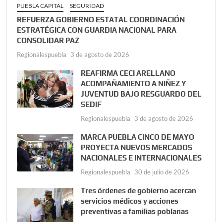
PUEBLA CAPITAL
SEGURIDAD
REFUERZA GOBIERNO ESTATAL COORDINACIÓN
ESTRATÉGICA CON GUARDIA NACIONAL PARA
CONSOLIDAR PAZ
Regionalespuebla
3 de agosto de 2026
REAFIRMA CECI ARELLANO
ACOMPAÑAMIENTO A NIÑEZ Y
JUVENTUD BAJO RESGUARDO DEL
SEDIF
Regionalespuebla
3 de agosto de 2026
MARCA PUEBLA CINCO DE MAYO
PROYECTA NUEVOS MERCADOS
NACIONALES E INTERNACIONALES
Regionalespuebla
30 de julio de 2026
Tres órdenes de gobierno acercan
servicios médicos y acciones
preventivas a familias poblanas