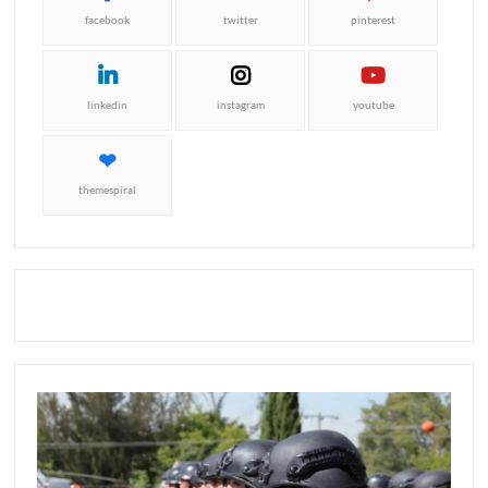
facebook
twitter
pinterest
linkedin
instagram
youtube
themespiral