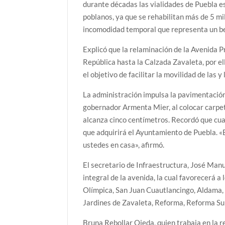
durante décadas las vialidades de Puebla es
poblanos, ya que se rehabilitan más de 5 mil
incomodidad temporal que representa un be
Explicó que la relaminación de la Avenida 
República hasta la Calzada Zavaleta, por ell
el objetivo de facilitar la movilidad de las y
La administración impulsa la pavimentación 
gobernador Armenta Mier, al colocar carpet
alcanza cinco centímetros. Recordó que cu
que adquirirá el Ayuntamiento de Puebla. «
ustedes en casa», afirmó.
El secretario de Infraestructura, José Manu
integral de la avenida, la cual favorecerá a
Olímpica, San Juan Cuautlancingo, Aldama,
Jardines de Zavaleta, Reforma, Reforma Sur,
Bruna Rebollar Ojeda, quien trabaja en la r