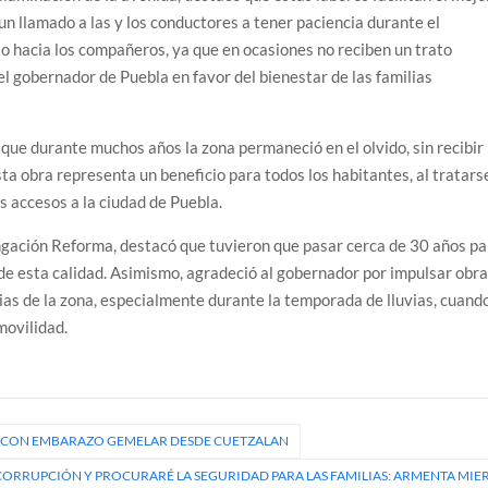
o un llamado a las y los conductores a tener paciencia durante el
to hacia los compañeros, ya que en ocasiones no reciben un trato
l gobernador de Puebla en favor del bienestar de las familias
 que durante muchos años la zona permaneció en el olvido, sin recibir
a obra representa un beneficio para todos los habitantes, al tratars
s accesos a la ciudad de Puebla.
ngación Reforma, destacó que tuvieron que pasar cerca de 30 años pa
n de esta calidad. Asimismo, agradeció al gobernador por impulsar obr
ilias de la zona, especialmente durante la temporada de lluvias, cuand
movilidad.
 CON EMBARAZO GEMELAR DESDE CUETZALAN
ORRUPCIÓN Y PROCURARÉ LA SEGURIDAD PARA LAS FAMILIAS: ARMENTA MIE