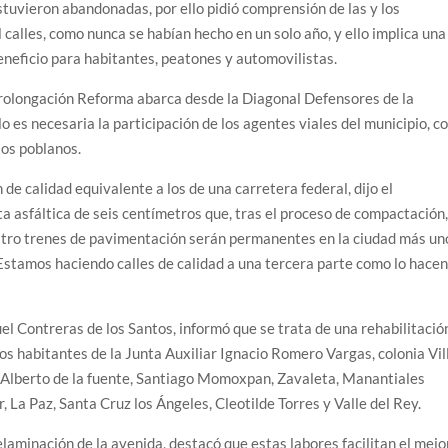
tuvieron abandonadas, por ello pidió comprensión de las y los
 calles, como nunca se habían hecho en un solo año, y ello implica una
neficio para habitantes, peatones y automovilistas.
Prolongación Reforma abarca desde la Diagonal Defensores de la
o es necesaria la participación de los agentes viales del municipio, c
 los poblanos.
de calidad equivalente a los de una carretera federal, dijo el
a asfáltica de seis centímetros que, tras el proceso de compactación
atro trenes de pavimentación serán permanentes en la ciudad más un
Estamos haciendo calles de calidad a una tercera parte como lo hace
el Contreras de los Santos, informó que se trata de una rehabilitació
 los habitantes de la Junta Auxiliar Ignacio Romero Vargas, colonia Vil
 Alberto de la fuente, Santiago Momoxpan, Zavaleta, Manantiales
 La Paz, Santa Cruz los Ángeles, Cleotilde Torres y Valle del Rey.
elaminación de la avenida, destacó que estas labores facilitan el mejo