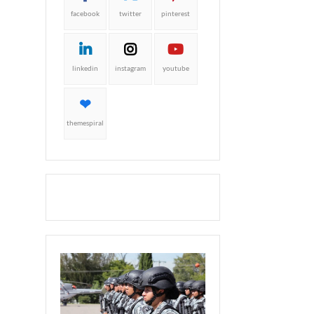
facebook
twitter
pinterest
linkedin
instagram
youtube
themespiral