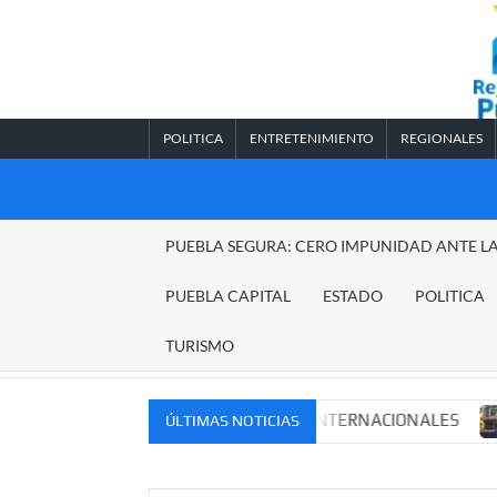
Saltar
al
contenido
POLITICA
ENTRETENIMIENTO
REGIONALES
REGIONALES
PUEBLA SEGURA: CERO IMPUNIDAD ANTE L
PUEBLA
PUEBLA CAPITAL
ESTADO
POLITICA
TURISMO
 MERCADOS NACIONALES E INTERNACIONALES
Cadena p
ÚLTIMAS NOTICIAS