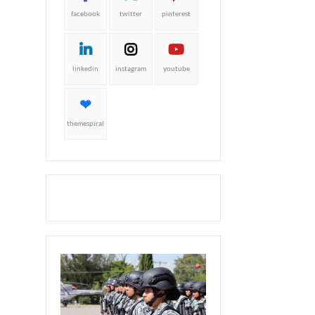
facebook
twitter
pinterest
linkedin
instagram
youtube
themespiral