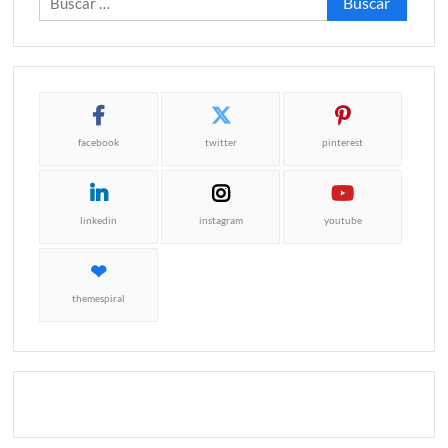
facebook
twitter
pinterest
linkedin
instagram
youtube
themespiral