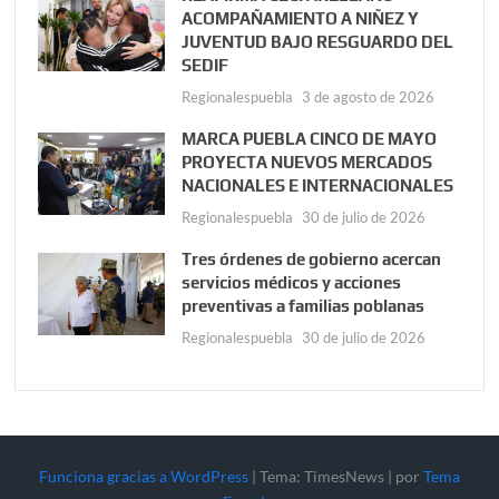
ACOMPAÑAMIENTO A NIÑEZ Y
JUVENTUD BAJO RESGUARDO DEL
SEDIF
Regionalespuebla
3 de agosto de 2026
MARCA PUEBLA CINCO DE MAYO
PROYECTA NUEVOS MERCADOS
NACIONALES E INTERNACIONALES
Regionalespuebla
30 de julio de 2026
Tres órdenes de gobierno acercan
servicios médicos y acciones
preventivas a familias poblanas
Regionalespuebla
30 de julio de 2026
Funciona gracias a WordPress
|
Tema: TimesNews
|
por
Tema