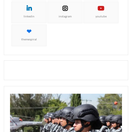
linkedin
instagram
youtube
themespiral