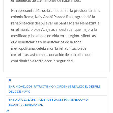
en beneficio de 1.9 millones de habitantes.
En representación de la ciudadanía, la presidenta de la
colonia Roma, Kely Anahí Parada Ruiz, agradeció la
rehabilitación del bulevar en Santa María Nenetzintla,
en el municipio de Acajete, al destacar que mejora la
movilidad y la calidad de vida en la región. Mientras
que beneficiarias y beneficiarios de la zona
metropolitana, celebraron la rehabilitación de
carreteras, así como la donación de patrullas que
contribuirán a fortalecer la seguridad.
Navegación
EN UNIDAD, CON PATRIOTISMO Y ORDEN SE REALIZÓ EL DESFILE
de
DEL 5 DE MAYO
entradas
EN SU DÍA 11, LA FERIA DE PUEBLA, SE MANTIENE COMO
ESCAPARATE REGIONAL