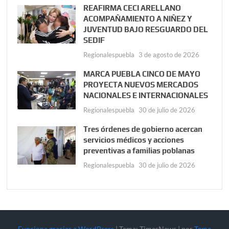
REAFIRMA CECI ARELLANO
ACOMPAÑAMIENTO A NIÑEZ Y
JUVENTUD BAJO RESGUARDO DEL
SEDIF
Regionalespuebla
3 de agosto de 2026
MARCA PUEBLA CINCO DE MAYO
PROYECTA NUEVOS MERCADOS
NACIONALES E INTERNACIONALES
Regionalespuebla
30 de julio de 2026
Tres órdenes de gobierno acercan
servicios médicos y acciones
preventivas a familias poblanas
Regionalespuebla
30 de julio de 2026
Funciona gracias a WordPress
|
Tema: TimesNews
|
por
Tema