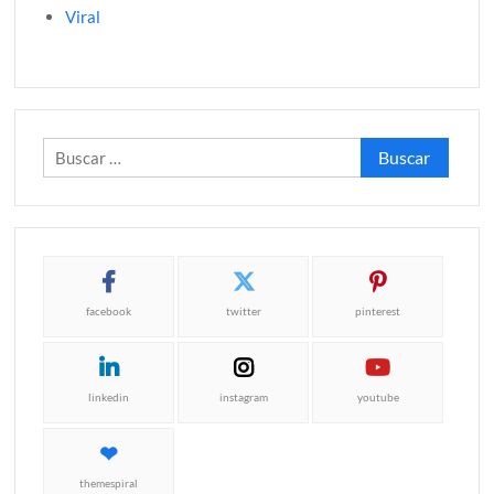
Viral
Buscar:
facebook
twitter
pinterest
linkedin
instagram
youtube
themespiral