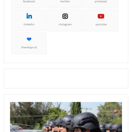
facebook
twitter
pinterest
linkedin
instagram
youtube
themespiral