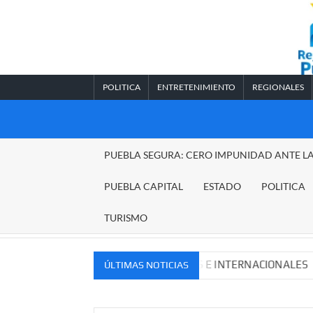
Saltar
al
contenido
POLITICA
ENTRETENIMIENTO
REGIONALES
REGIONALES
PUEBLA SEGURA: CERO IMPUNIDAD ANTE L
PUEBLA
PUEBLA CAPITAL
ESTADO
POLITICA
TURISMO
OS MERCADOS NACIONALES E INTERNACIONALES
Caden
ÚLTIMAS NOTICIAS