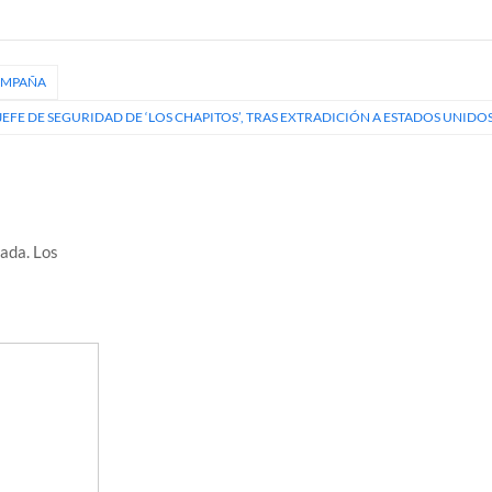
CAMPAÑA
 JEFE DE SEGURIDAD DE ‘LOS CHAPITOS’, TRAS EXTRADICIÓN A ESTADOS UNIDO
cada.
Los