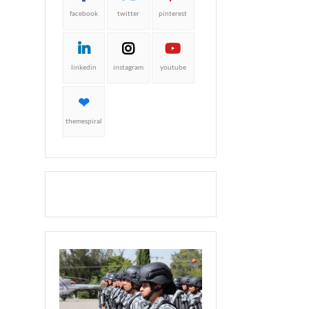
facebook
twitter
pinterest
linkedin
instagram
youtube
themespiral