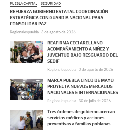
PUEBLA CAPITAL
SEGURIDAD
REFUERZA GOBIERNO ESTATAL COORDINACIÓN
ESTRATÉGICA CON GUARDIA NACIONAL PARA
CONSOLIDAR PAZ
Regionalespuebla
3 de agosto de 2026
REAFIRMA CECI ARELLANO
ACOMPAÑAMIENTO A NIÑEZ Y
JUVENTUD BAJO RESGUARDO DEL
SEDIF
Regionalespuebla
3 de agosto de 2026
MARCA PUEBLA CINCO DE MAYO
PROYECTA NUEVOS MERCADOS
NACIONALES E INTERNACIONALES
Regionalespuebla
30 de julio de 2026
Tres órdenes de gobierno acercan
servicios médicos y acciones
preventivas a familias poblanas