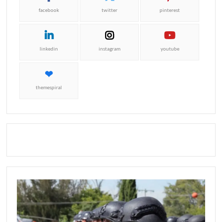
facebook
twitter
pinterest
linkedin
instagram
youtube
themespiral