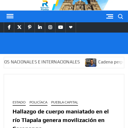
Saltar
al
Buscar
contenido
facebook
twitter
pinterest
linkedin
instagram
youtube
themespiral
REGIONALES
PUEBLA
NACIONALES E INTERNACIONALES
Cadena perpetua par
ESTADO
POLICÍACA
PUEBLA CAPITAL
Hallazgo de cuerpo maniatado en el
río Tlapala genera movilización en